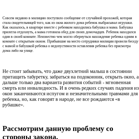
Совсем недавно в милицию поступило сообщение от случайной прохожей, которая
стала свидетельницей того, как из окна жилого дома ребенок выбрасывал игрушки.
Как оказалось, в квартире вместе с ребенком находились бабушка и мама. Бабушка
прилегла отдохнуть, а мама готовила обед для своих домочадцев. Ребенок находился
один в своей комнате. Неизвестно чем могло обернуться нахождение ребенка одним в
комнате с открытым окном. Прибывшие на место сотрудники милиции провели беседу
с мамой и бабушкой ребенка о недопустимости оставления ребенка без присмотра
дома либо на улице.
Не стоит забывать, что даже двухлетний малыш в состоянии
притащить табуретку, забраться на подоконник, открыть окно, а
дальше только два варианта развития событий - мгновенная
смерть или инвалидность. И в очень редких случаях падения из
окон заканчиваются испугом и незначительными травмами для
ребенка, но, как говорят в народе, не все рождаются «в
рубашке».
Рассмотрим данную проблему со
стороны закона.