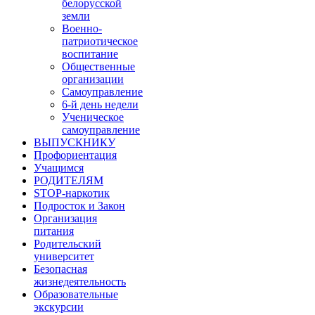
белорусской
земли
Военно-
патриотическое
воспитание
Общественные
организации
Самоуправление
6-й день недели
Ученическое
самоуправление
ВЫПУСКНИКУ
Профориентация
Учащимся
РОДИТЕЛЯМ
STOP-наркотик
Подросток и Закон
Организация
питания
Родительский
университет
Безопасная
жизнедеятельность
Образовательные
экскурсии