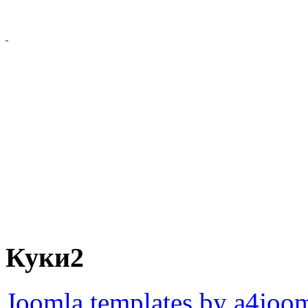
Куки2
Joomla templates by a4joo